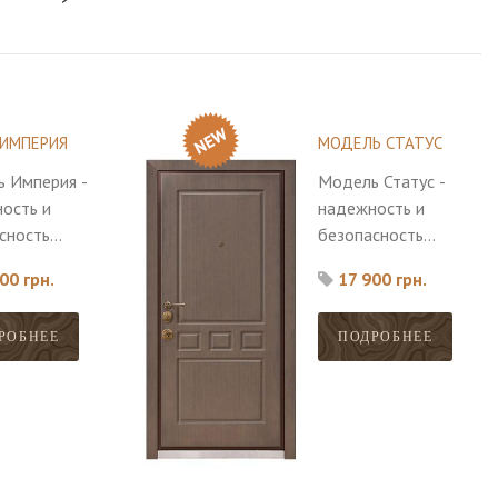
 ИМПЕРИЯ
МОДЕЛЬ СТАТУС
 Империя -
Модель Статус -
ость и
надежность и
сность
безопасность
е
главные
00 грн.
17 900 грн.
нства этой
достоинства этой
.
модели.
РОБНЕЕ
ПОДРОБНЕЕ