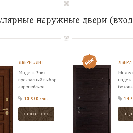
улярные наружные двери
(вход
ДВЕРИ ЭЛИТ
ДВЕРИ
Модель Элит -
Модель
прекрасный выбор,
надежн
европейское
безопа
качество,
главны
10 550 грн.
14 5
безопасность
достои
вашего дома.
модели
ПОДРОБНЕЕ
ПОД