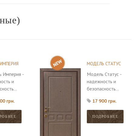
ные)
 ИМПЕРИЯ
МОДЕЛЬ СТАТУС
 Империя -
Модель Статус -
ость и
надежность и
сность
безопасность
е
главные
00 грн.
17 900 грн.
нства этой
достоинства этой
.
модели.
РОБНЕЕ
ПОДРОБНЕЕ