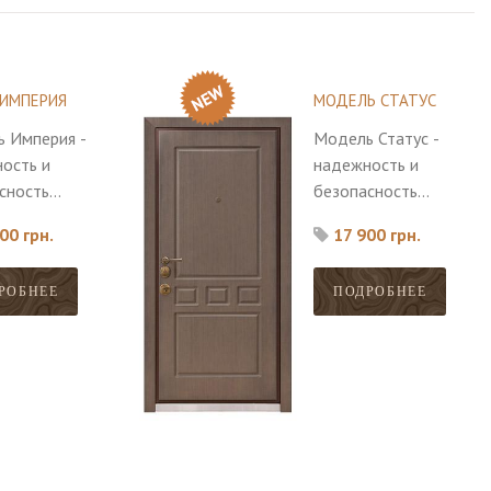
 ИМПЕРИЯ
МОДЕЛЬ СТАТУС
 Империя -
Модель Статус -
ость и
надежность и
сность
безопасность
е
главные
00 грн.
17 900 грн.
нства этой
достоинства этой
.
модели.
РОБНЕЕ
ПОДРОБНЕЕ