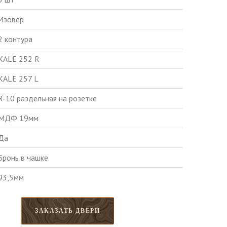
Изовер
2 контура
KALE 252 R
KALE 257 L
R-10 раздельная на розетке
МДФ 19мм
Да
Бронь в чашке
93,5мм
ЗАКАЗАТЬ ДВЕРИ