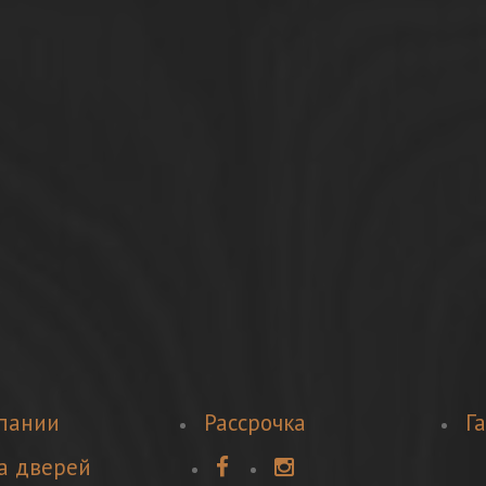
пании
Рассрочка
Г
а дверей