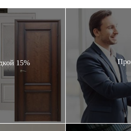
Про
дкой 15%