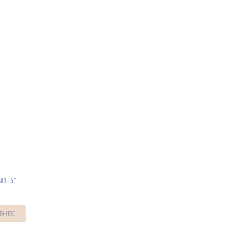
ND-3"
БНЕЕ