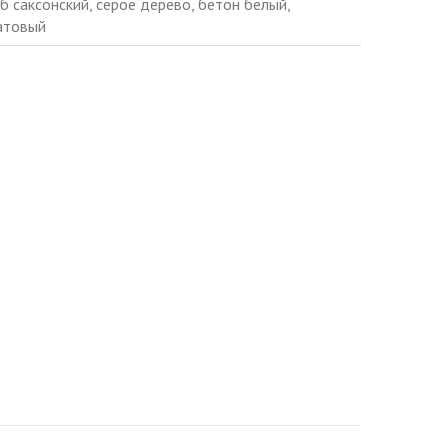
б саксонский, серое дерево, бетон белый,
матовый