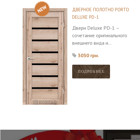
ДВЕРНОЕ ПОЛОТНО PORTO
DELUXE PD-1
Двери Deluxe PD-1 –
сочетание оригинального
внешнего вида и
европейского качества,
3030 грн.
дополненное стильной
фурнитурой.
ПОДРОБНЕЕ