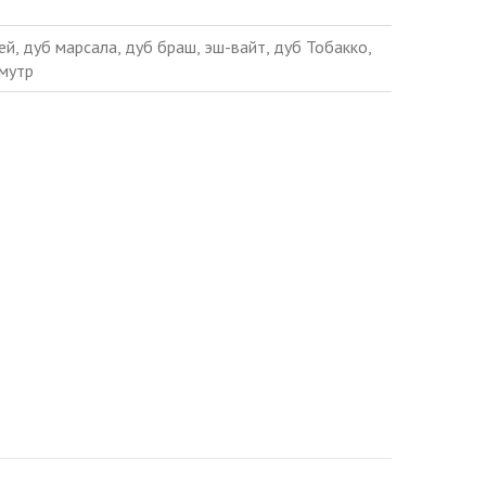
ей, дуб марсала, дуб браш, эш-вайт, дуб Тобакко,
амутр