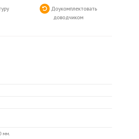
туру
Доукомплектовать
доводчиком
0 мм.