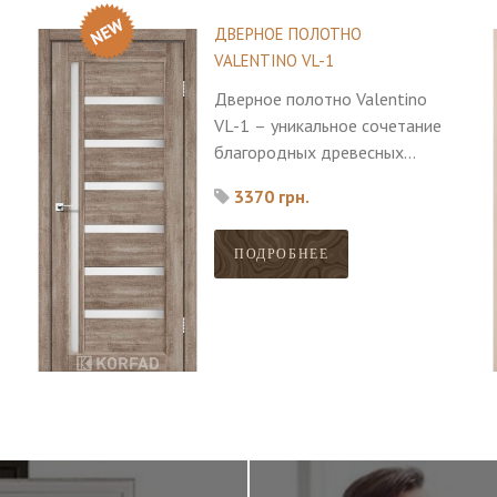
ДВЕРНОЕ ПОЛОТНО
VALENTINO VL-1
Дверное полотно Valentino
VL-1 – уникальное сочетание
благородных древесных
оттенков и фактур с
3370 грн.
необычными декоративными
вставками.
ПОДРОБНЕЕ