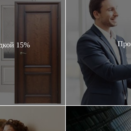
Про
дкой 15%