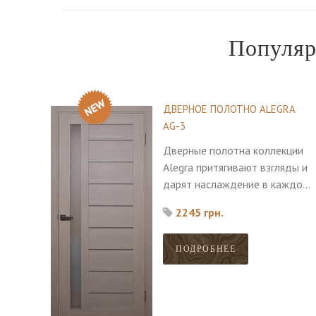
Популяр
ДВЕРНОЕ ПОЛОТНО ALEGRA
AG-3
Дверные полотна коллекции
Alegra притягивают взгляды и
дарят наслаждение в каждом
мгновении. Интересные
2245 грн.
сочетания стекла и дерева
дополняются высоким
ПОДРОБНЕЕ
качеством материалов.