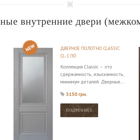
ные внутренние двери
(межко
ДВЕРНОЕ ПОЛОТНО CLASSIC
CL-1 ПО
Коллекция Classic – это
сдержанность, изысканность,
минимум деталей. Дверные
полотна прекрасно впишутся
3150 грн.
в любой интерьер и позволят
верно расставить акценты.
ПОДРОБНЕЕ