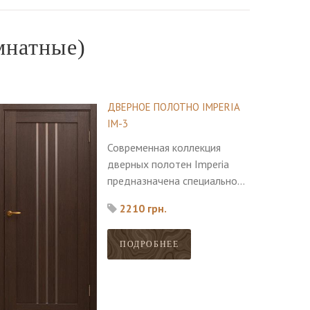
мнатные)
ДВЕРНОЕ ПОЛОТНО IMPERIA
IM-3
Современная коллекция
дверных полотен Imperia
предназначена специально
для утонченных и
2210 грн.
сдержанных интерьеров,
которые созданы
ПОДРОБНЕЕ
исключительно для
максимального комфорта
владельца.